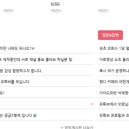
싱크드
샤킹전사
샤킹전사
샤킹전사
질문&답변
소리만 나와도 되나요?ㅠ
숏츠 조회수 1당 
고래 박사의 고래이야기 쇼츠 제작중인데 서로 채널 홍보 콜라보 하실분 찾아여
가로영상 쇼츠 올
본 감성 합방하고자 합니다.
혹시 여기 운영하나
 유투버를 모십니다
핸디 카메라 어떤게
요!
가이드위반 삭제영
+1
하는 궁금5형제 입니다
유튜브 프로필과 
+ 합방게시판 더보기