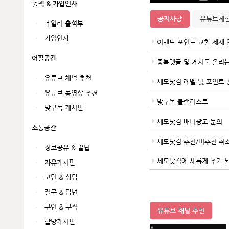
출첵 & 가입인사
공지사항
유튜브체
데일리 출석부
가입인사
이벤트 포인트 교환 제재 
어필공간
중복댓글 및 게시물 올리
유튜브 채널 추천
세모닷컴 레벨 및 포인트 
유튜브 동영상 추천
맞구독 블랙리스트
맞구독 게시판
세모닷컴 배너광고 문의
소통공간
세모닷컴 추천/비추천 취
정보공유 & 꿀팁
세모닷컴에 새롭게 추가 된
자유게시판
고민 & 상담
질문 & 답변
구인 & 구직
유튜브 채널 추천
합방게시판