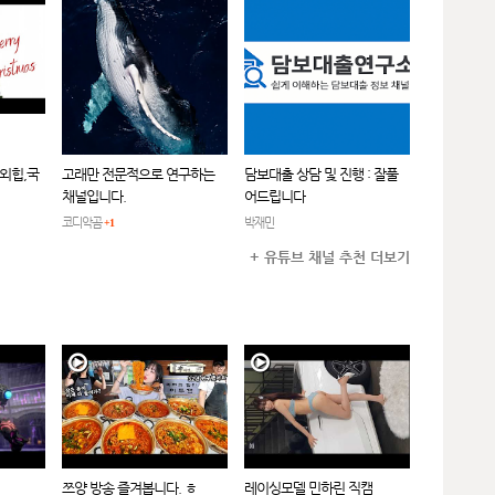
,외힙,국
고래만 전문적으로 연구하는
담보대출 상담 및 진행 : 잘풀
)
채널입니다.
어드립니다
코디악곰
박재민
+1
+ 유튜브 채널 추천 더보기
쯔양 방송 즐겨봅니다. ㅎ
레이싱모델 민하린 직캠