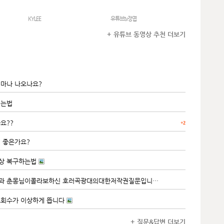
KYLEE
유튜브tv정엽
+ 유튜브 동영상 추천 더보기
얼마나 나오나요?
리는법
요??
+2
 좋은가요?
상 복구하는법
유튜브에서 쏘망님과 춘몽님이콜라보하신 호러곡광대의대한저작권질문입니다.
조회수가 이상하게 뜹니다
+ 질문&답변 더보기