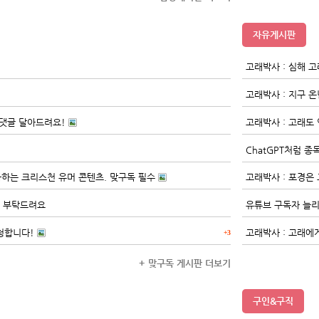
자유게시판
고래박사 : 심해 
고래박사 : 지구 
댓글 달아드려요!
고래박사 : 고래도
ChatGPT처럼 종
사하는 크리스천 유머 콘텐츠. 맞구독 필수
고래박사 : 포경은
! 부탁드려요
유튜브 구독자 늘리
청합니다!
고래박사 : 고래에
+3
+ 맞구독 게시판 더보기
구인&구직