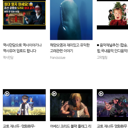
역사만담으로 역사이야기나
해양오염과 재미있고 유익한
■ 음악채널추천 (팝송
역사유머 업로드 합니다
고래관련 이야기
힙,국내음악,인디음악
역사만담
FranciscoLee
고막힐링
교토 재너두 -앵화환무-
어쎄신 크리드 블랙 플래그 리
교토 재너두 앵화환무