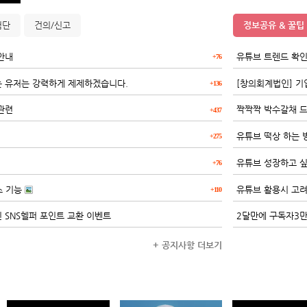
험단
건의/신고
정보공유 & 꿀팁
안내
유튜브 트렌드 확인
+76
는 유저는 강력하게 제제하겠습니다.
[창의회계법인] 기업
+136
관련
짝짝짝 박수갈채 
+437
유튜브 떡상 하는 
+275
유튜브 성장하고 
+76
소 기능
유튜브 활용시 고려
+110
 SNS헬퍼 포인트 교환 이벤트
2달만에 구독자3
+ 공지사항 더보기