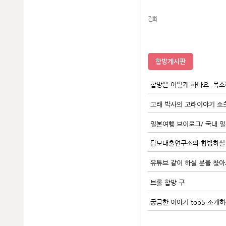
건희
합방게시판
합방은 어떻게 하나요. 목
일본여행 브이로그/ 국내 일
담보대출연구소와 합방하실
유튜브 같이 하실 분을 찾아
브롤 합방 구
궁금한 이야기 top5 소개