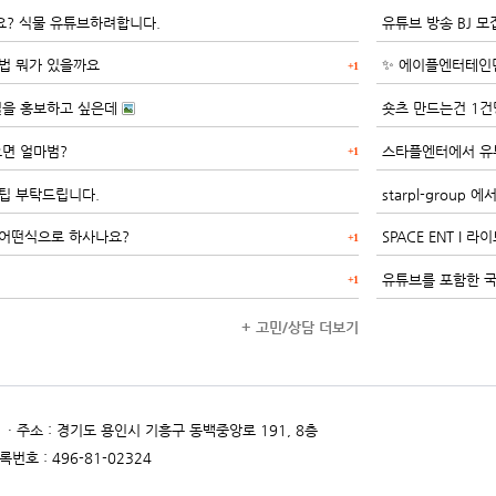
요? 식물 유튜브하려합니다.
유튜브 방송 BJ 모
법 뭐가 있을까요
+1
을 홍보하고 싶은데
숏츠 만드는건 1건
으면 얼마범?
+1
팁 부탁드립니다.
starpl-grou
 어떤식으로 하사나요?
SPACE ENT I 
+1
유튜브를 포함한 
+1
+ 고민/상담 더보기
· 주소 : 경기도 용인시 기흥구 동백중앙로 191, 8층
번호 : 496-81-02324