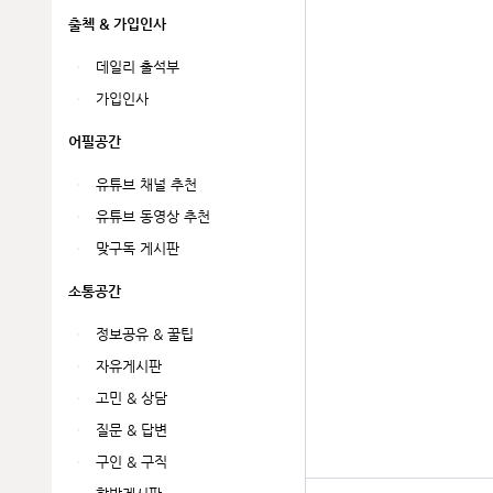
출첵 & 가입인사
데일리 출석부
가입인사
어필공간
유튜브 채널 추천
유튜브 동영상 추천
맞구독 게시판
소통공간
정보공유 & 꿀팁
자유게시판
고민 & 상담
질문 & 답변
구인 & 구직