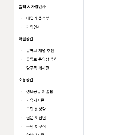
출첵 & 가입인사
데일리 출석부
가입인사
어필공간
유튜브 채널 추천
유튜브 동영상 추천
맞구독 게시판
소통공간
정보공유 & 꿀팁
자유게시판
고민 & 상담
질문 & 답변
구인 & 구직