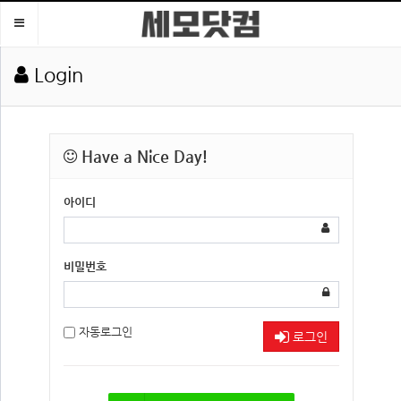
Toggle
navigation
Login
Have a Nice Day!
아이디
비밀번호
자동로그인
로그인