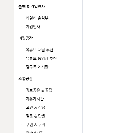
출첵 & 가입인사
데일리 출석부
가입인사
어필공간
유튜브 채널 추천
유튜브 동영상 추천
맞구독 게시판
소통공간
정보공유 & 꿀팁
자유게시판
고민 & 상담
질문 & 답변
구인 & 구직