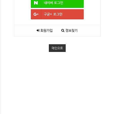
네이버
로그인
구글+
로그인
회원가입
정보찾기
메인으로