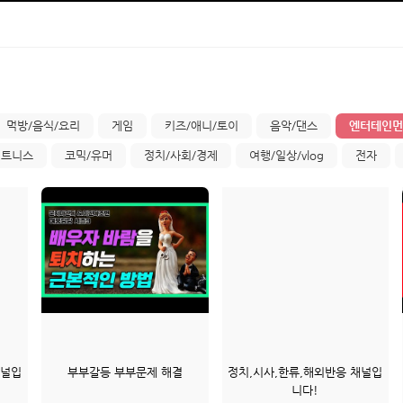
먹방/음식/요리
게임
키즈/애니/토이
음악/댄스
엔터테인먼트
피트니스
코믹/유머
정치/사회/경제
여행/일상/vlog
전자
채널입
부부갈등 부부문제 해결
정치,시사,한류,해외반응 채널입
니다!