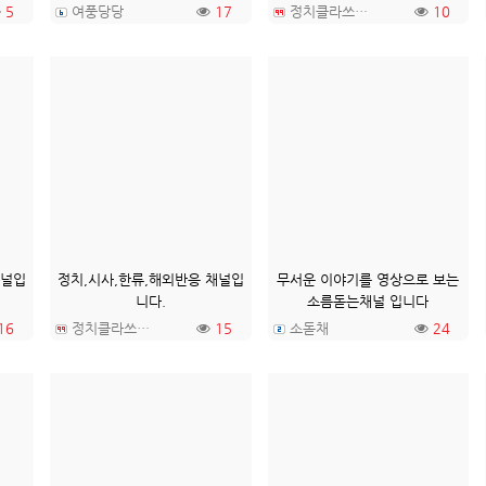
5
여풍당당
17
정치클라쓰TV
10
채널입
정치,시사,한류,해외반응 채널입
무서운 이야기를 영상으로 보는
니다.
소름돋는채널 입니다
16
정치클라쓰TV
15
소돋채
24