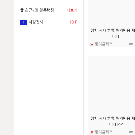
최근7일 활동랭킹
더보기
샤킹전사
10 P
1
정치,시사,한류,해외반응 
니다.
정치클라쓰TV
정치,시사,한류,해외반응 
니다!^^
정치클라쓰TV