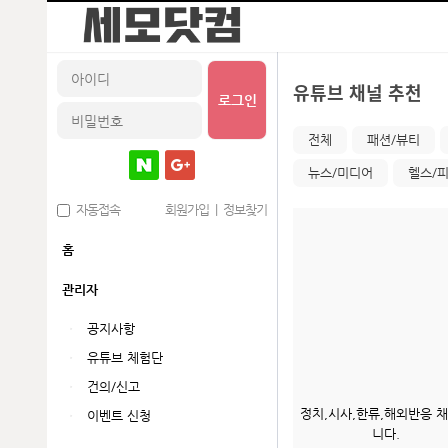
유튜브 채널 추천
로그인
전체
패션/뷰티
뉴스/미디어
헬스/
자동접속
회원가입
|
정보찾기
홈
관리자
공지사항
유튜브 체험단
건의/신고
정치,시사,한류,해외반응 
이벤트 신청
니다.