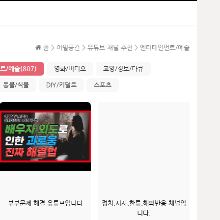
홈 > 어필공간 > 유튜브 채널 추천 > 엔터테인먼트/예술
/예술(807)
영화/비디오
교양/정보/다큐
동물/식물
DIY/키덜트
스포츠
부부문제 해결 유튜브입니다
정치,시사,한류,해외반응 채널입
니다.