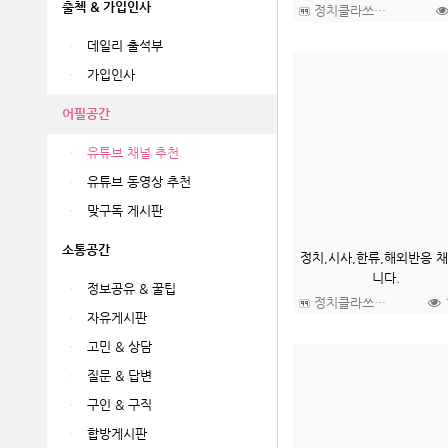
출첵 & 가입인사
정치클라쓰TV
데일리 출석부
가입인사
어필공간
유튜브 채널 추천
유튜브 동영상 추천
맞구독 게시판
소통공간
정치,시사,한류,해외반응 
니다.
정보공유 & 꿀팁
정치클라쓰TV
자유게시판
고민 & 상담
질문 & 답변
구인 & 구직
합방게시판