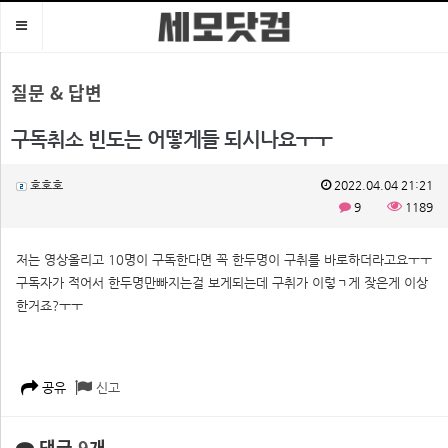
Toggle
navigation
질문 & 답변
구독취소 빈도는 어떻게들 되시나요ㅜㅜ
호호호
2022.04.04 21:21
9
1189
저는 영상올리고 10명이 구독한다면 꼭 한두명이 구취를 바로하더라고요ㅜㅜ
구독자가 적어서 한두명만빠지는걸 보게되는데 구취가 이렇ㄱ게 잦은게 이상
한거죠?ㅜㅜ
공유
신고
댓글
9
개