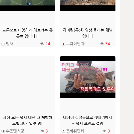
드론으로 다양하게 해보려는 유
하이킹(등산) 영상 올리는 채널
튜브 입니다!!
입니다
빵재
24
브라이언뭐하니
54
세상 모든 낚시 대신 다 체험해
대상어 감성돔으로 갯바위에서
드립니다. 입맛 덤!
찌낚시 포인트 설명
수동맨효댕
31
갯바위랭커
9