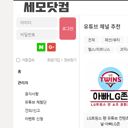
유튜브 채널 추천
로그인
전체
패션/뷰티
헬스/피트니스
코믹
자동접속
회원가입
|
정보찾기
홈
관리자
공지사항
유튜브 체험단
건의/신고
LG트윈스 팬 유튜브 컨텐
이벤트 신청
널-아빠LG존