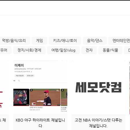
먹방/음식/요리
게임
키즈/애니/토이
음악/댄스
엔터테인먼
/유머
정치/사회/경제
여행/일상/vlog
전자
동물/식물
츠 채
KBO 야구 하이라이트 채널입니
고전 NBA 이야기/스탯 다루는
다
채널입니다.