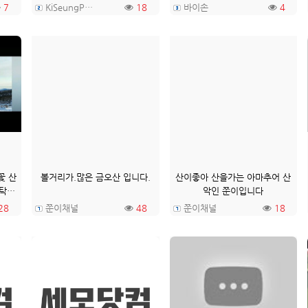
7
KiSeungPark
18
바이손
4
꽃 산
볼거리가.많은 금오산 입니다.
산이좋아 산을가는 아마추어 산
부탁드
악인 쭌이입니다
28
쭌이채널
48
쭌이채널
18