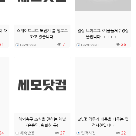
대 채
스케이트보드 도전기 를 업로드
일상 브이로그 /커플들저주영상
하고 있습니다.
올립니다.ㅋㅋㅋㅋㅋ
21
rawnessninjatv
7
rawnessninjatv
26
해외축구 소식을 전하는 채널
ufc및 격투기 내용을 다루는 입
(손흥민, 황희찬 등)
격사전입니다
24
해축반응
27
입격사전
22