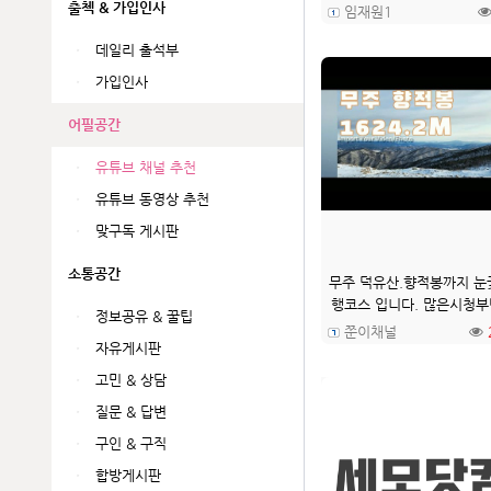
출첵 & 가입인사
임재원1
데일리 출석부
가입인사
어필공간
유튜브 채널 추천
유튜브 동영상 추천
맞구독 게시판
소통공간
무주 덕유산.향적봉까지 눈
행코스 입니다. 많은시청
정보공유 & 꿀팁
립니다.
쭌이채널
자유게시판
고민 & 상담
질문 & 답변
구인 & 구직
합방게시판