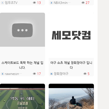
임우즈TV
13
NBA3minute
27
스케이트보드 독학 하는 채널 입
야구 쇼츠 채널 장회장야구 입니
니다.
다
rawnessninjatv
17
장회장야구
5