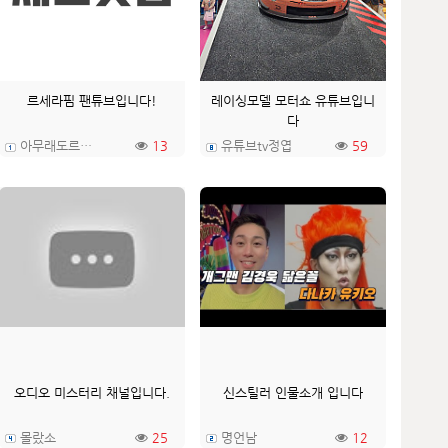
르세라핌 팬튜브입니다!
레이싱모델 모터쇼 유튜브입니
다
아무래도르세라핌
13
유튜브tv정엽
59
오디오 미스터리 채널입니다.
신스틸러 인물소개 입니다
몰랐소
25
명언남
12