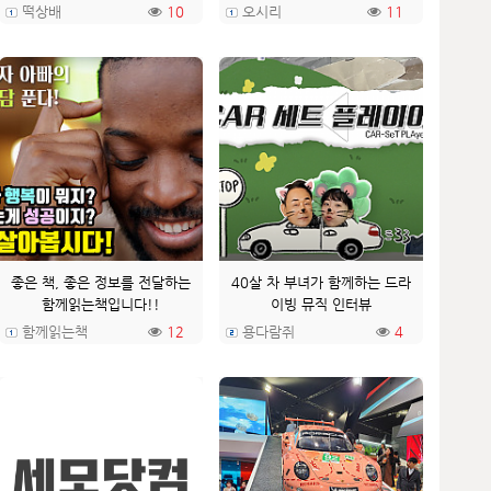
떡상배
10
오시리
11
좋은 책, 좋은 정보를 전달하는
40살 차 부녀가 함께하는 드라
함께읽는책입니다!!
이빙 뮤직 인터뷰
함께읽는책
12
용다람쥐
4