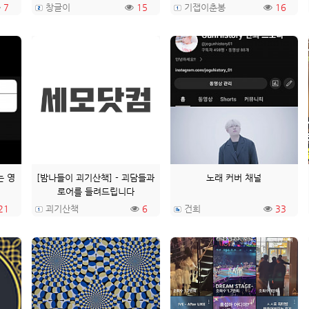
7
창글이
15
기잽이춘봉
16
는 영
[밤나들이 괴기산책] - 괴담들과
노래 커버 채널
로어를 들려드립니다
21
괴기산책
6
건희
33