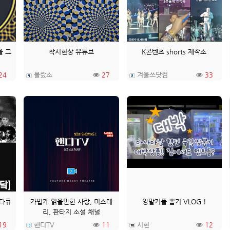
을 그
착시현상 유튜브
K콘텐츠 shorts 제작소
24
몰랐소
27
겨울쓰닷컴
33
 다큐
가볍게 읽을만한 사랑, 미스테
양말커플 뽑기 VLOG !
리, 판타지 소설 채널
19
핸디TV
11
시현
12