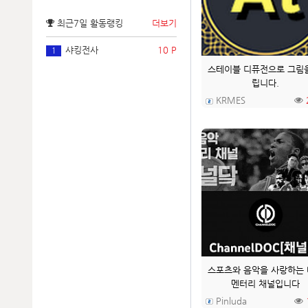
최근7일 활동랭킹
더보기
샤킹전사
10 P
1
스테이블 디퓨전으로 그림
립니다.
KRMES
스포츠와 음악을 사랑하는
멘터리 채널입니다
Pinluda