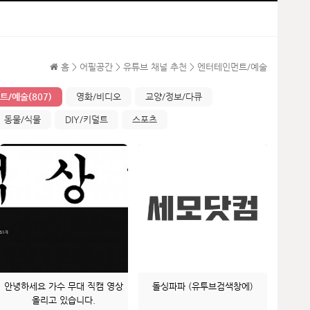
홈 > 어필공간 > 유튜브 채널 추천 > 엔터테인먼트/예술
/예술(807)
영화/비디오
교양/정보/다큐
동물/식물
DIY/키덜트
스포츠
안녕하세요 가수 무대 직캠 영상
돌싱파파 (유투브검색창에)
올리고 있습니다.