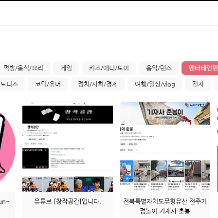
먹방/음식/요리
게임
키즈/애니/토이
음악/댄스
엔터테인먼트
피트니스
코믹/유머
정치/사회/경제
여행/일상/vlog
전자
un~
유튜브 [창작공간]입니다.
전북특별자치도무형유산 전주기
접놀이 기재사 춘봉