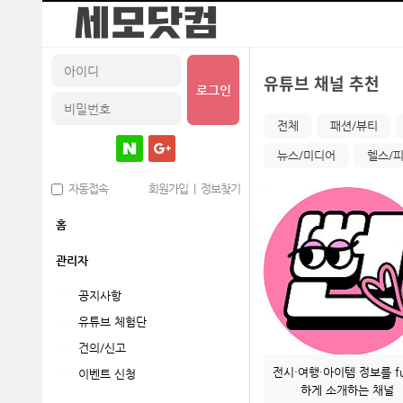
유튜브 채널 추천
로그인
전체
패션/뷰티
뉴스/미디어
헬스/
자동접속
회원가입
|
정보찾기
홈
관리자
공지사항
유튜브 체험단
건의/신고
전시·여행·아이템 정보를 f
이벤트 신청
하게 소개하는 채널