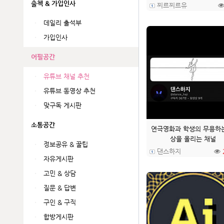
출첵 & 가입인사
찌르찌르유
데일리 출석부
가입인사
어필공간
유튜브 채널 추천
유튜브 동영상 추천
맞구독 게시판
소통공간
연극영화과 학생의 무용하
상을 올리는 채널
정보공유 & 꿀팁
댄스하지
자유게시판
고민 & 상담
질문 & 답변
구인 & 구직
합방게시판