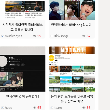
시작한지 얼마안된 플레이리스
안녕하세요~ 라잌song입니다!
트 유튜버 입니다!
musicohyes
59
라잌song
54
한시간만 같이 공부할래?
듣기 편한 노래들을 위주로 음악
을 감상하는 채널
hyoo
65
team
36