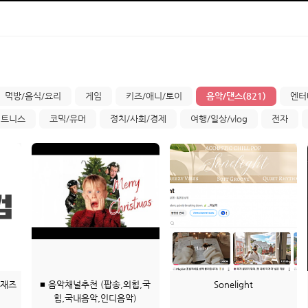
먹방/음식/요리
게임
키즈/애니/토이
음악/댄스(821)
엔터
피트니스
코믹/유머
정치/사회/경제
여행/일상/vlog
전자
 재즈
■ 음악채널추천 (팝송,외힙,국
Sonelight
힙,국내음악,인디음악)