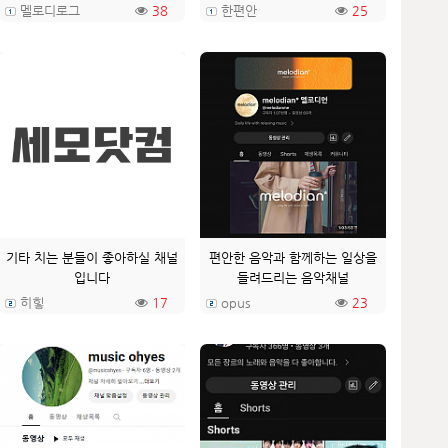
멜로디로그
38
한편안
25
기타 치는 분들이 좋아하실 채널
편안한 음악과 함께하는 일상을
입니다
들려드리는 음악채널
히힣
17
opus
23