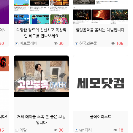
피아노
다양한 장르의 신선하고 독창적
힐링음악을 올리는 채널입니다.
인 비트를 만나보세요
30
비트플레이그라운드
30
천국의눈물
106
니다!
저희 레이블 소속 톤 좋은 보컬
플레이리스트
입니다
16
메탈
30
vm디리
18