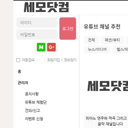
유튜브 채널 추천
로그인
전체
패션/뷰티
뉴스/미디어
헬스/
자동접속
회원가입
|
정보찾기
홈
관리자
공지사항
유튜브 체험단
건의/신고
피아노 연주와 작곡 그리고
이벤트 신청
음악 채널입니다