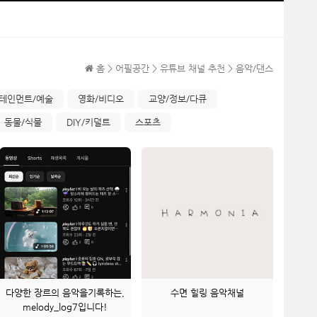
홈 > 어필공간 > 유튜브 채널 추천 > 음악/댄스
테인먼트/예술
영화/비디오
교양/정보/다큐
동물/식물
DIY/키덜트
스포츠
다양한 장르의 음악을기록하는,
수면 힐링 음악채널
melody_log7입니다!