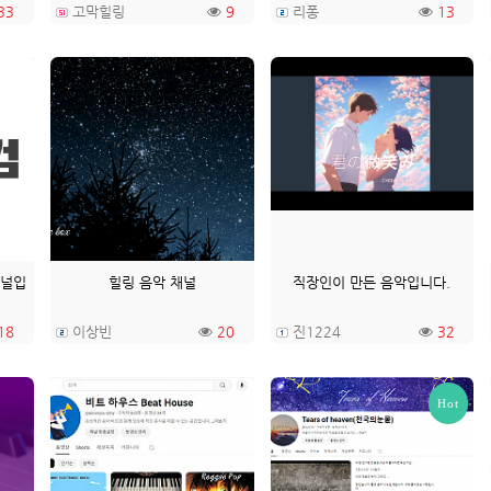
33
고막힐링
9
리퐁
13
채널입
힐링 음악 채널
직장인이 만든 음악입니다.
18
이상빈
20
진1224
32
Hot