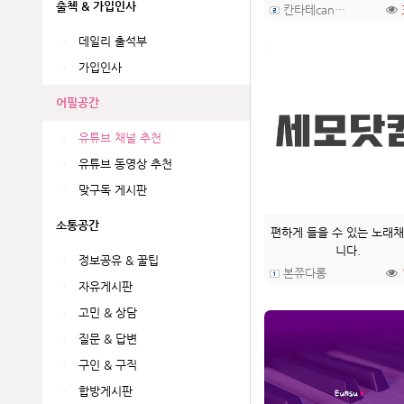
출첵 & 가입인사
칸타테cantate
데일리 출석부
가입인사
어필공간
유튜브 채널 추천
유튜브 동영상 추천
맞구독 게시판
소통공간
편하게 들을 수 있는 노래
니다.
정보공유 & 꿀팁
본쮸다롱
자유게시판
고민 & 상담
질문 & 답변
구인 & 구직
합방게시판