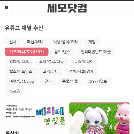
Toggle
navigation
유튜브 채널 추천
전체
패션/뷰티
먹방/음식/요리
게임
키즈/애니/토이(303)
음악/댄스
엔터테인먼트/예술
영화/비디오
교양/정보/다큐
뉴스/미디어
헬스/피트니스
코믹/유머
정치/사회/경제
여행/일상/vlog
전자
동물/식물
DIY/키덜트
스포츠