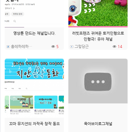
영상툰 만드는 채널입니다.
러빗프렌즈 귀여운 토끼인형으로
인형극! 유아 채널
흉레하레하레이
5
그렇당근
14
꼬마 뮤지션의 자작곡 창작 동요
육아브이로그채널