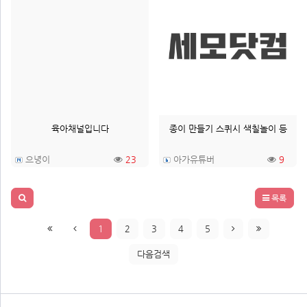
육아채널입니다
종이 만들기 스퀴시 색칠놀이 등
으녕이
23
아가유튜버
9
목록
1
2
3
4
5
다음검색