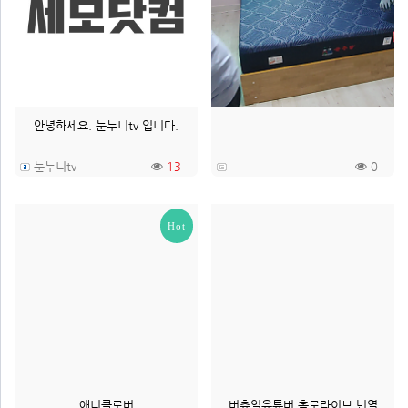
안녕하세요. 눈누니tv 입니다.
눈누니tv
13
0
Hot
애니클로버
버츄얼유튜버,홀로라이브 번역