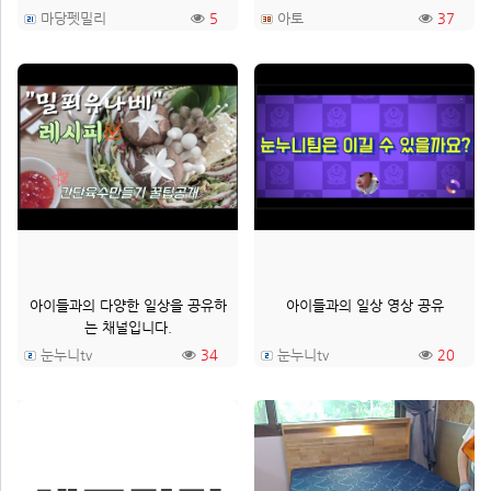
마당펫밀리
5
아토
37
아이들과의 다양한 일상을 공유하
아이들과의 일상 영상 공유
는 채널입니다.
눈누니tv
34
눈누니tv
20